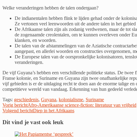
Welke veranderingen hebben de talen ondergaan?
De indianentalen hebben flink te lijden gehad onder de kolonisa
Ze vertonen veel leenwoorden uit de andere talen in het gebi
De Afrikaanse talen zijn als zodanig verdwenen, maar de tot 
de zogenaamde creolentalen, om te kunnen overleven onder Eur
klanken, en woorden.
De talen van de afstammelingen van de Aziatische contractarb
aangepast, en allerlei woorden en constructies overgenomen, m
De Europese talen van de oorspronkelijke kolonisatoren, tenslo
veranderingen.
De vijf Guyana’s hebben een verschillende politieke status. De twee 
Franse kolonie, en Suriname en Guyana zijn twee onafhankelijke repub
vijf gebieden is er de uitdaging recht te doen aan de enorme talige en 
competitieve wereld van vandaag. Erkenning van hun gedeeld verleden
Tags:
geschiedenis
,
Guyana
,
kolonialisme
,
Suriname
Lees
Vorig bericht
Afro-Amerikaanse science-fiction: literatuur van vrijheid
Volgend bericht
Diep in het Afrikaans
verder
Dit vind je vast ook leuk