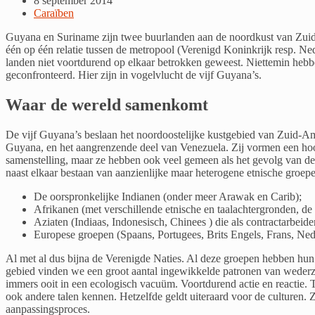
8 september 2014
Caraïben
Guyana en Suriname zijn twee buurlanden aan de noordkust van Zuid-
één op één relatie tussen de metropool (Verenigd Koninkrijk resp. N
landen niet voortdurend op elkaar betrokken geweest. Niettemin hebb
geconfronteerd. Hier zijn in vogelvlucht de vijf Guyana’s.
Waar de wereld samenkomt
De vijf Guyana’s beslaan het noordoostelijke kustgebied van Zuid-Am
Guyana, en het aangrenzende deel van Venezuela. Zij vormen een hoogs
samenstelling, maar ze hebben ook veel gemeen als het gevolg van de g
naast elkaar bestaan van aanzienlijke maar heterogene etnische groep
De oorspronkelijke Indianen (onder meer Arawak en Carib);
Afrikanen (met verschillende etnische en taalachtergronden, de
Aziaten (Indiaas, Indonesisch, Chinees ) die als contractarbeide
Europese groepen (Spaans, Portugees, Brits Engels, Frans, Nede
Al met al dus bijna de Verenigde Naties. Al deze groepen hebben hun t
gebied vinden we een groot aantal ingewikkelde patronen van wederzij
immers ooit in een ecologisch vacuüm. Voortdurend actie en reactie. T
ook andere talen kennen. Hetzelfde geldt uiteraard voor de culturen. Zo
aanpassingsproces.